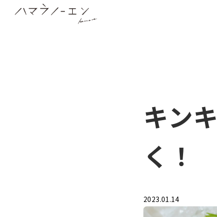
【公式】ハマラノーエン／八ヶ岳 生とうもろこし
八ヶ岳の裾野に広がる美しい村、原村から。元祖 メロンよ
作り続けていきます。
キン
く！
2023.01.14