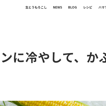
生とうもろこし
NEWS
BLOG
レシピ
ハマ
りも甘い「八ヶ岳 生とうもろこし」を始め、 現代の人々が大
キンに冷やして、か